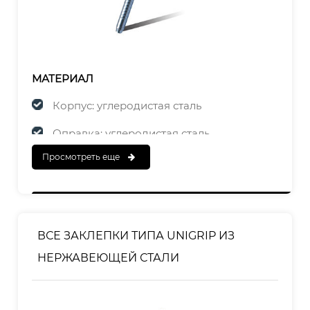
МАТЕРИАЛ
Корпус: углеродистая сталь
Оправка: углеродистая сталь
Просмотреть еще
ЗАКАНЧИВАТЬ
Корпус: оцинкованный
Оправка: оцинкованная
ВСЕ ЗАКЛЕПКИ ТИПА UNIGRIP ИЗ
НЕРЖАВЕЮЩЕЙ СТАЛИ