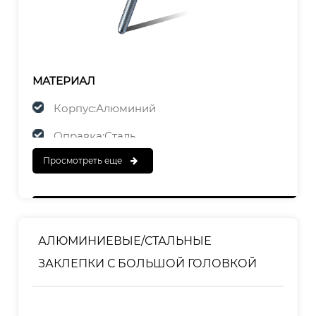
МАТЕРИАЛ
Корпус:Алюминий
Оправка:Сталь
Просмотреть еще
ЗАКАНЧИВАТЬ
Корпус:Полированный
Оправка: оцинкованная
АЛЮМИНИЕВЫЕ/СТАЛЬНЫЕ
ЗАКЛЕПКИ С БОЛЬШОЙ ГОЛОВКОЙ