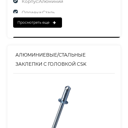
Корпус:Алюминий
Оправка:Сталь
Просмотреть еще
ЗАКАНЧИВАТЬ
Корпус:Полированный
Оправка: оцинкованная
АЛЮМИНИЕВЫЕ/СТАЛЬНЫЕ
ЗАКЛЕПКИ С ГОЛОВКОЙ CSK