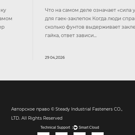
Что на самом деле означает «сила удержа
для гаек-заклепок Когда люди спрашивают
сколько фунтов выдерживает заклепочная
гайка, ответ зависи...
29 04,2026
Авторское право ©
Steady Industrial Fasteners CO.,
LTD. All Rights Reserved
Technical Support ：
Smart Cloud