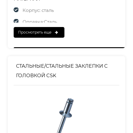
Корпус: сталь
Оправка:Сталь
Просмотреть еще
ЗАКАНЧИВАТЬ
Корпус: оцинкованный
Оправка: оцинкованная
СТАЛЬНЫЕ/СТАЛЬНЫЕ ЗАКЛЕПКИ С
ГОЛОВКОЙ CSK