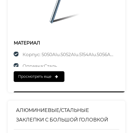
МАТЕРИАЛ
Корпус: 5050Alu.5052Alu.5154Alu.5056Alu
Оправка:Сталь
Просмотреть еще
ЗАКАНЧИВАТЬ
Корпус:Полированный
Оправка: оцинкованная
АЛЮМИНИЕВЫЕ/СТАЛЬНЫЕ
ЗАКЛЕПКИ С БОЛЬШОЙ ГОЛОВКОЙ