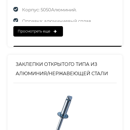
Корпус: 5050Алюминий.
Оправка: алюминиевый сплав
Просмотреть еще
ЗАКАНЧИВАТЬ
Корпус:Полированный
Оправка: Полированная
ЗАКЛЕПКИ ОТКРЫТОГО ТИПА ИЗ
АЛЮМИНИЯ/НЕРЖАВЕЮЩЕЙ СТАЛИ