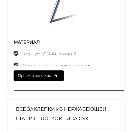
МАТЕРИАЛ
Корпус: 5056Алюминий.
Оправка: нержавеющая сталь
Просмотреть еще
ЗАКАНЧИВАТЬ
Корпус:Полированный
Оправка: Полированная
ВСЕ ЗАКЛЕПКИ ИЗ НЕРЖАВЕЮЩЕЙ
СТАЛИ С ГЛОТКОЙ ТИПА CSK