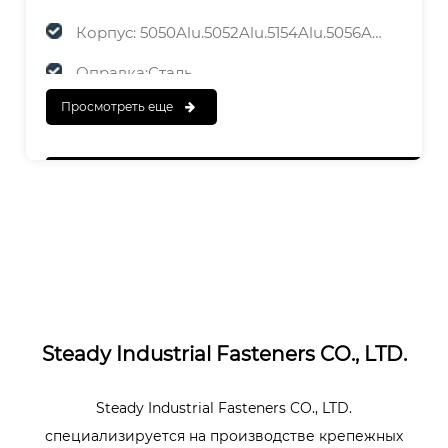
Корпус: 5050Alu.5052Alu.5154Alu.5056Alu
Оправка:Сталь
Просмотреть еще
ЗАКАНЧИВАТЬ
Корпус:Полированный
Оправка: оцинкованная
Steady Industrial Fasteners CO., LTD.
Steady Industrial Fasteners CO., LTD.
специализируется на производстве крепежных