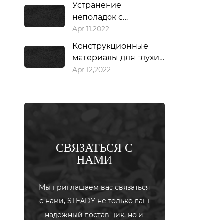
Устранение
неполадок с
гвоздезабивным
Apr 11,2022
пистолетом
Конструкционные
материалы для глухих
заклепок
Apr 12,2022
СВЯЗАТЬСЯ С
НАМИ
Мы приглашаем вас связаться
с нами, STEADY не только ваш
надежный поставщик, но и