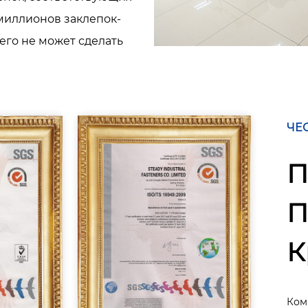
 миллионов заклепок-
чего не может сделать
ЧЕ
П
П
К
Ком