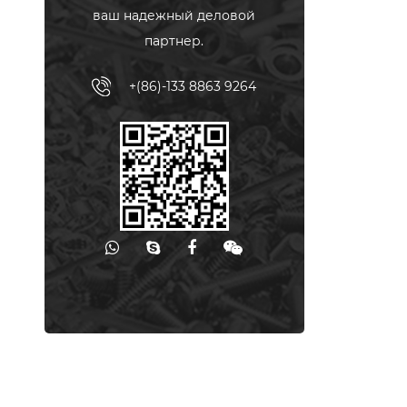
ваш надежный деловой
партнер.
+(86)-133 8863 9264