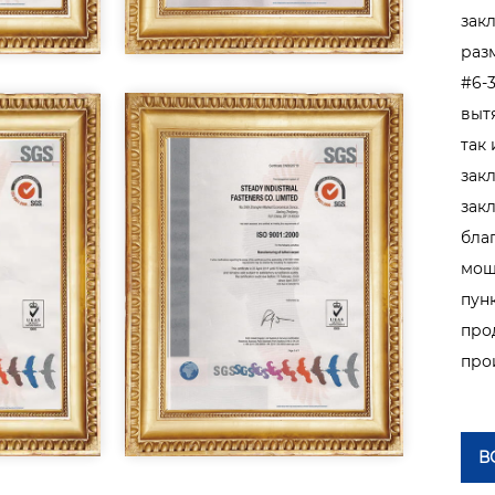
зак
раз
#6-
выт
так
зак
зак
бла
мощ
пун
про
про
В