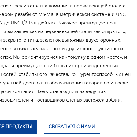
лепок-гаек из стали, алюминия и нержавеющей стали с
мером резьбы от M3-M16 в метрической системе и UNC
32 до UNC 1/2-13 в дюймах. Высокое преимущество в
яжных заклепках из нержавеющей стали как открытого,
 и закрытого типа, заклепок вытяжных двухсторонных,
лепок вытяжных усиленных и других конструкционных
лепок. Мы ориентируемся на «покупку в одном месте», и
годаря преимуществам больших производственных
ностей, стабильного качества, конкурентоспособных цен,
ктуальной доставки и обслуживания товаров до и после
дажи компания Цзегу стала одним из ведущих
изводителей и поставщиков слепых застежек в Азии.
СЕ ПРОДУКТЫ
СВЯЗАТЬСЯ С НАМИ