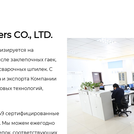
rs CO., LTD.
ализируется на
сле заклепочных гаек,
сварочных шпилек. С
а и экспорта Компании
овых технологий,
949 сертифицированные
й. Мы можем ежегодно
епок, соответствующих