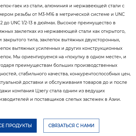
лепок-гаек из стали, алюминия и нержавеющей стали с
мером резьбы от M3-M16 в метрической системе и UNC
32 до UNC 1/2-13 в дюймах. Высокое преимущество в
яжных заклепках из нержавеющей стали как открытого,
 и закрытого типа, заклепок вытяжных двухсторонных,
лепок вытяжных усиленных и других конструкционных
лепок. Мы ориентируемся на «покупку в одном месте», и
годаря преимуществам больших производственных
ностей, стабильного качества, конкурентоспособных цен,
ктуальной доставки и обслуживания товаров до и после
дажи компания Цзегу стала одним из ведущих
изводителей и поставщиков слепых застежек в Азии.
СЕ ПРОДУКТЫ
СВЯЗАТЬСЯ С НАМИ