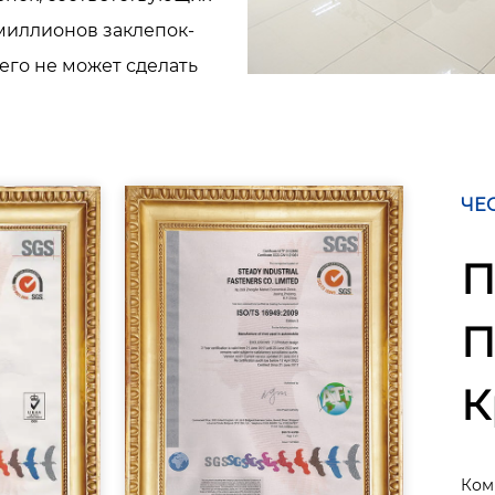
 миллионов заклепок-
чего не может сделать
ЧЕ
П
П
К
Ком