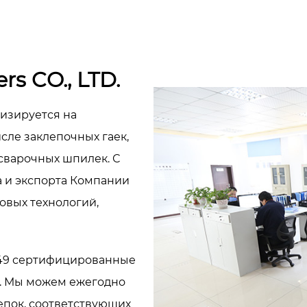
rs CO., LTD.
ализируется на
сле заклепочных гаек,
сварочных шпилек. С
а и экспорта Компании
овых технологий,
949 сертифицированные
й. Мы можем ежегодно
епок, соответствующих