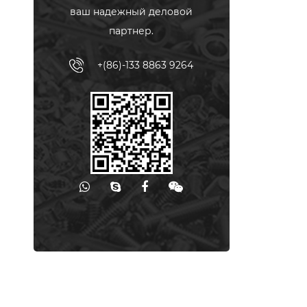
ваш надежный деловой
партнер.
+(86)-133 8863 9264