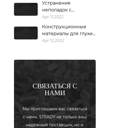
Устранение
неполадок с
гвоздезабивным
Apr 11,2022
пистолетом
Конструкционные
материалы для глухих
заклепок
Apr 12,2022
СВЯЗАТЬСЯ С
НАМИ
Мы приглашаем вас связаться
с нами, STEADY не только ваш
надежный поставщик, но и