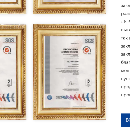
зак
раз
#6-
выт
так
зак
зак
бла
мощ
пун
про
про
В